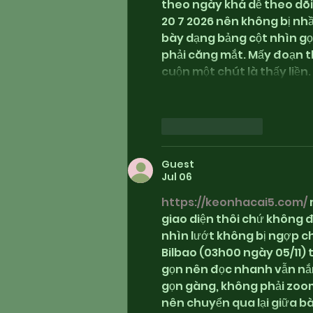
theo ngày khá dễ theo dõi,
20 7 2026 nên không bị nhầm
bày dạng bảng cột nhìn gọ
phải căng mắt. Mấy đoạn 
cuộn một chút là thấy liền
Like
Reply
Guest
Jul 06
https://keonhacai5.com/
giao diện thôi chứ không đị
nhìn lướt không bị ngợp ch
Bilbao (03h00 ngày 05/11) t
gọn nên đọc nhanh vẫn nắm
gọn gàng, không phải zoo
nên chuyển qua lại giữa bà