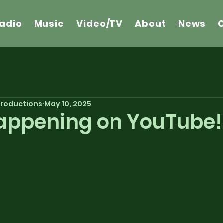
adio
Music
Video/TV
About
News
 Productions
May 10, 2025
 Happening on YouTube!