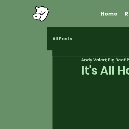
Home
R
All Posts
Andy Valeri; Big Beef
It's All