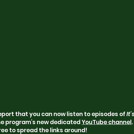
port that you can now listen to episodes of
 It'
the program's new dedicated 
YouTube channel
.
ree to spread the links around!