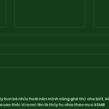
Playlist for “Around The
Sou
Fringe” - Freedum 250
som
Indie-pendence Edition
7/3/26
ấy bạn bè nhắc hoài nên mình cũng ghé thử cho biết, ki
a sao thôi. Vừa mở lên là thấy họ chia theo mục XSMB 