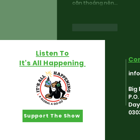
căn thoáng nên…
Like
Reply
Listen To
Co
It's All Happening
inf
Big
P.O
Day
030
Support The Show