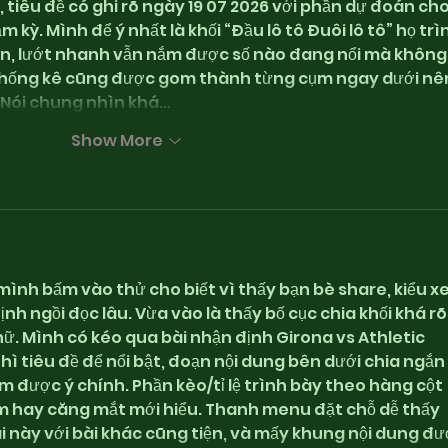
 tiêu đề có ghi rõ ngày 19 07 2026 với phần dự đoán cho
 kỳ. Mình để ý nhất là khối “Đầu lô tô Đuôi lô tô” họ trì
n, lướt nhanh vẫn nắm được số nào đang nổi mà không
thống kê cũng được gom thành từng cụm ngay dưới nê
. Nói chung nhìn khá…
Show More
 mình bấm vào thử cho biết vì thấy bạn bè share, kiểu x
nh ngồi đọc lâu. Vừa vào là thấy bố cục chia khối khá rõ,
ữ. Mình có kéo qua bài nhận định Girona vs Athletic 
hì tiêu đề để nổi bật, đoạn nội dung bên dưới chia ngắn 
 được ý chính. Phần kèo/tỉ lệ trình bày theo hàng cột 
m hay căng mắt mới hiểu. Thanh menu đặt chỗ dễ thấy 
i này với bài khác cũng tiện, và mấy khung nội dung đư