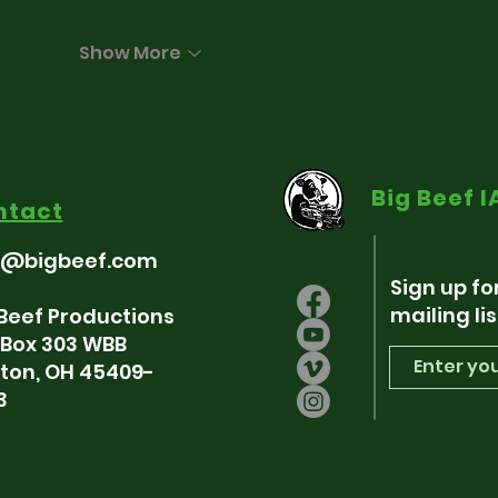
Show More
Big Beef 
ntact
o@bigbeef.com
Sign up fo
mailing lis
 Beef Productions
. Box 303 WBB
ton, OH 45409-
3