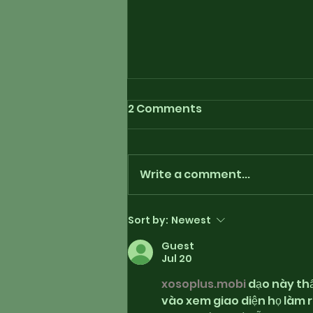
2 Comments
Write a comment...
Playlist for “Around The
Sort by:
Newest
Fringe” - July 17th, 2026
Guest
Jul 20
xosoplus.mobi
 dạo này th
vào xem giao diện họ làm r