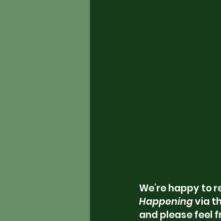
We're happy to re
Happening
 via 
and please feel f